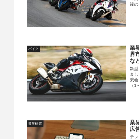
後の
業
バイク
界
な
新型
まし
乗会
（1
業
業界研究
広
テレ