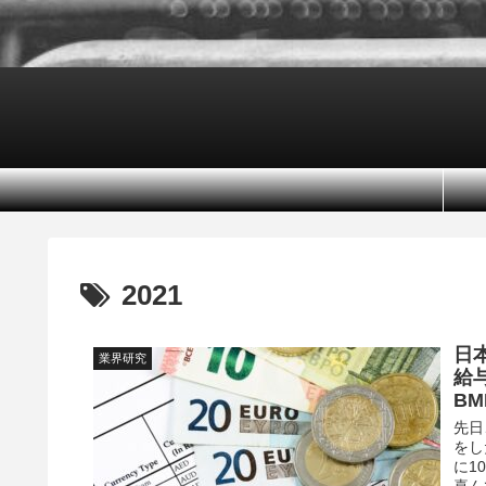
2021
日
業界研究
給
B
先日
をし
に1