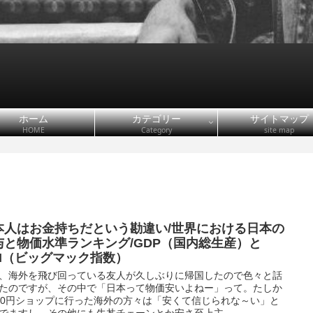
ホーム
カテゴリー
サイトマップ
HOME
Category
site map
本人はお金持ちだという勘違い/世界における日本の
与と物価水準ランキング/GDP（国内総生産）と
MI（ビッグマック指数）
、海外を飛び回っている友人が久しぶりに帰国したので色々と話
たのですが、その中で「日本って物価安いよねー」って。たしか
00円ショップに行った海外の方々は「安くて信じられな～い」と