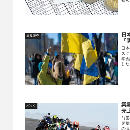
喜ん
日
業界研究
「
日本
スク
本会
した
業
バイク
売
前回
界規
の情