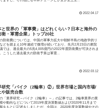
でますし、その他にも牛丼チェーンとか安さ至上主...
2022.04.17
本と世界の「軍事費」はどれくらい？日本と海外の
防衛・軍需企業」トップ20社
の防衛費については、中国の軍事力拡大や朝鮮半島の地政学的リ
などを踏まえ10年連続で微増が続いており、先月2月23日の衆院
議では、過去最大の5兆4,005億円の2022年度防衛費が可決されま
。こうした過去最大の防衛予算は軍需...
2022.03.12
界研究「バイク（2輪車）②」世界市場と国内市場/
上や販売台数
の「業界研究～バイク（2輪車）～」の記事では、2輪車業界の業
模や動向などについて2019年度決算数値および2020年11月まで
報をもとに記述をしましたが、今回は、2020年度決算数値やその