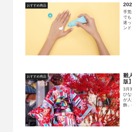
2
おすすめ商品
手荒
でも
迷っ
ンド
雛
おすすめ商品
版
3月
ひな
が人
飾」