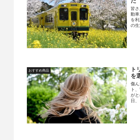
た
皆さ
動車
を利
の生
ト
おすすめ商品
を
傷ん
ト、
がと
日、