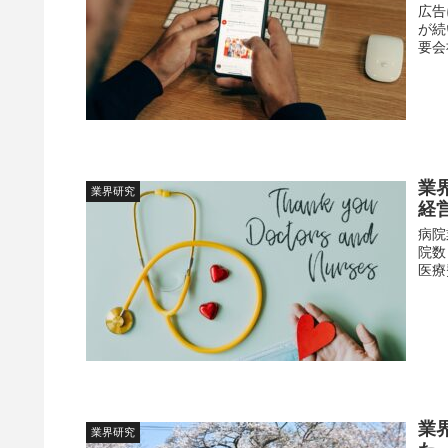
広告
が続
要会
業
業界研究
経
病院
院数
医療
業
業界研究