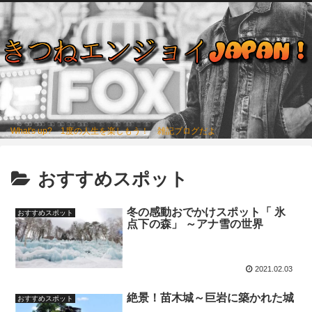
What's up? 1度の人生を楽しもう！ 雑記ブログだよ
おすすめスポット
冬の感動おでかけスポット「 氷
おすすめスポット
点下の森」 ～アナ雪の世界
2021.02.03
絶景！苗木城～巨岩に築かれた城
おすすめスポット