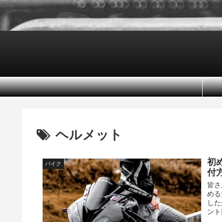
ヘルメット
初
バイク
付
皆さ
める
した
ント