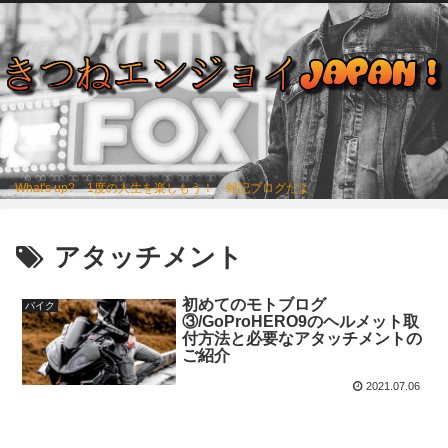
What's up? 1度の人生を楽しもう！ 雑記ブログだよ
アタッチメント
初めてのモトブログ
バイク
③/GoProHERO9のヘルメット取
付方法と必要なアタッチメントの
ご紹介
2021.07.06